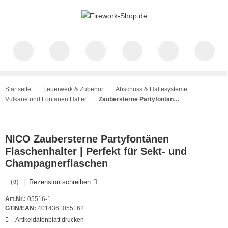
Startseite
Feuerwerk & Zubehör
Abschuss & Haltesysteme
Vulkane und Fontänen Halter
Zaubersterne Partyfontänen Flaschenhalter | Ideal für Partys | NICO
NICO Zaubersterne Partyfontänen
Flaschenhalter | Perfekt für Sekt- und
Champagnerflaschen
|
Rezension schreiben
(0)
Art.Nr.:
05516-1
GTIN/EAN:
4014361055162
Artikeldatenblatt drucken