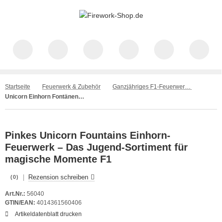
Startseite
Feuerwerk & Zubehör
Ganzjähriges F1-Feuerwerk – Spaß für alle
Unicorn Einhorn Fontänen Sortiment 5 teilig NICO
Pinkes Unicorn Fountains Einhorn-
Feuerwerk – Das Jugend-Sortiment für
magische Momente F1
|
Rezension schreiben
(0)
Art.Nr.:
56040
GTIN/EAN:
4014361560406
Artikeldatenblatt drucken