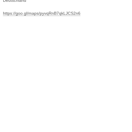
Deutschland
https://goo.gl/maps/pyvqRnB7qkLJCS2n6