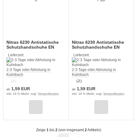
Nitras 6230 Antistatische
Nitras 6230 Antistatische
Schutzhandschuhe EN
Schutzhandschuhe EN
16350 Touchscreen fähig
16350 Touchscreen fähig
Lieferzeit:
Lieferzeit:
Größe XL / 9
Größe XXL / 10
2-3 Tage oder Abholung in
2-3 Tage oder Abholung in
Kulmbach
Kulmbach
(0)
(2)
1,59 EUR
1,59 EUR
ab
ab
inkl. 19 % MwSt. zzgl.
Versandkosten
inkl. 19 % MwSt. zzgl.
Versandkosten
Zeige
1
bis
2
(von insgesamt
2
Artikeln)