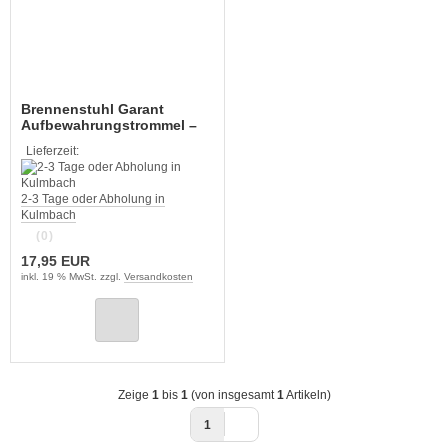
Brennenstuhl Garant
Aufbewahrungstrommel –
leer | Für Kabel, Seile &
Lieferzeit:
Pyrotechnik
2-3 Tage oder Abholung in
Kulmbach
(0)
17,95 EUR
inkl. 19 % MwSt. zzgl.
Versandkosten
Zeige
1
bis
1
(von insgesamt
1
Artikeln)
1