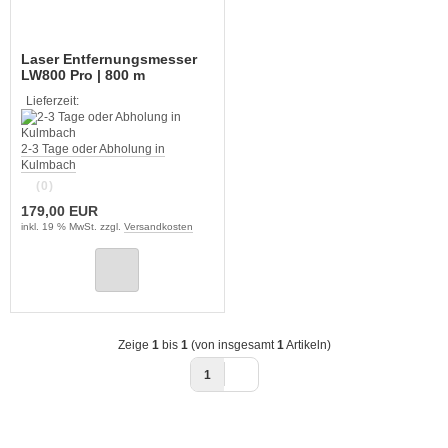
Laser Entfernungsmesser
LW800 Pro | 800 m
Reichweite |
Lieferzeit:
Spritzwassergeschützt |
IPX4 | Präzise Messungen
2-3 Tage oder Abholung in
Kulmbach
(0)
179,00 EUR
inkl. 19 % MwSt. zzgl.
Versandkosten
Zeige
1
bis
1
(von insgesamt
1
Artikeln)
1