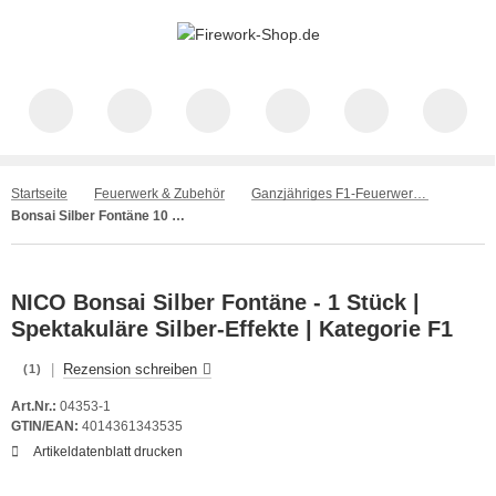
Startseite
Feuerwerk & Zubehör
Ganzjähriges F1-Feuerwerk – Spaß für alle
Bonsai Silber Fontäne 10 Sek. NICO
NICO Bonsai Silber Fontäne - 1 Stück |
Spektakuläre Silber-Effekte | Kategorie F1
|
Rezension schreiben
(1)
Art.Nr.:
04353-1
GTIN/EAN:
4014361343535
Artikeldatenblatt drucken