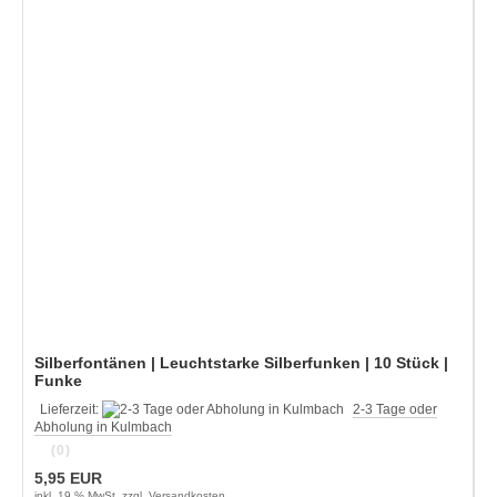
Silberfontänen | Leuchtstarke Silberfunken | 10 Stück |
Funke
Lieferzeit:
2-3 Tage oder
Abholung in Kulmbach
(0)
5,95 EUR
inkl. 19 % MwSt. zzgl.
Versandkosten