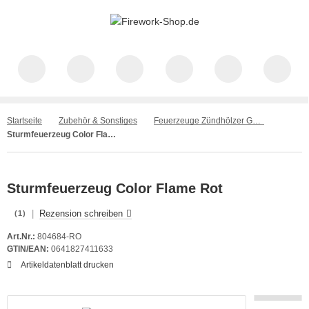
Startseite
Zubehör & Sonstiges
Feuerzeuge Zündhölzer Gasbrenner
Sturmfeuerzeug Color Flame Rot
Sturmfeuerzeug Color Flame Rot
|
Rezension schreiben
(1)
Art.Nr.:
804684-RO
GTIN/EAN:
0641827411633
Artikeldatenblatt drucken