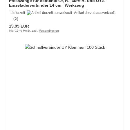
Presszange für Scotchlok®, R-, 3M® R- und UY2-
Einzeladerverbinder 14 cm | Werkzeug
Lieferzeit:
Artikel derzeit ausverkauft
(2)
19,95 EUR
inkl. 19 % MwSt. zzgl.
Versandkosten