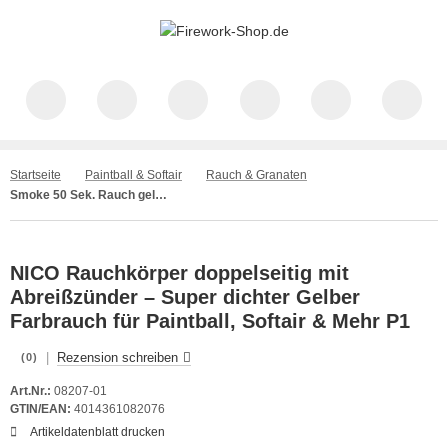
Startseite
Paintball & Softair
Rauch & Granaten
Smoke 50 Sek. Rauch gelb Doppelseitig mit Reißzünder NICO
NICO Rauchkörper doppelseitig mit
Abreißzünder – Super dichter Gelber
Farbrauch für Paintball, Softair & Mehr P1
|
Rezension schreiben
(0)
Art.Nr.:
08207-01
GTIN/EAN:
4014361082076
Artikeldatenblatt drucken