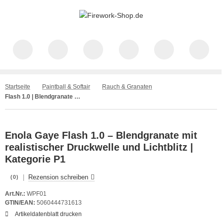
Startseite
Paintball & Softair
Rauch & Granaten
Flash 1.0 | Blendgranate mit Knall | Enola Gaye
Enola Gaye Flash 1.0 – Blendgranate mit
realistischer Druckwelle und Lichtblitz |
Kategorie P1
|
Rezension schreiben
(0)
Art.Nr.:
WPF01
GTIN/EAN:
5060444731613
Artikeldatenblatt drucken