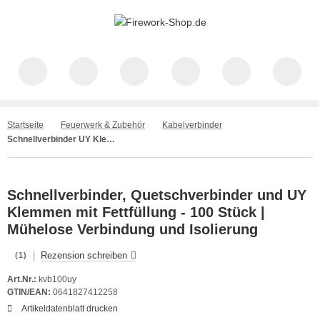
Startseite
Feuerwerk & Zubehör
Kabelverbinder
Schnellverbinder UY Klemmen 100 Stück
Schnellverbinder, Quetschverbinder und UY
Klemmen mit Fettfüllung - 100 Stück |
Mühelose Verbindung und Isolierung
|
Rezension schreiben
(1)
Art.Nr.:
kvb100uy
GTIN/EAN:
0641827412258
Artikeldatenblatt drucken