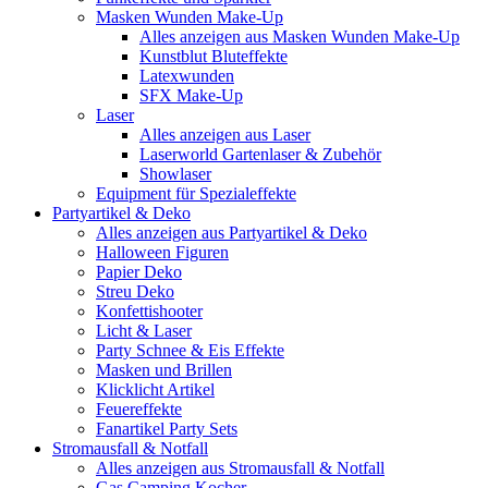
Masken Wunden Make-Up
Alles anzeigen aus Masken Wunden Make-Up
Kunstblut Bluteffekte
Latexwunden
SFX Make-Up
Laser
Alles anzeigen aus Laser
Laserworld Gartenlaser & Zubehör
Showlaser
Equipment für Spezialeffekte
Partyartikel & Deko
Alles anzeigen aus Partyartikel & Deko
Halloween Figuren
Papier Deko
Streu Deko
Konfettishooter
Licht & Laser
Party Schnee & Eis Effekte
Masken und Brillen
Klicklicht Artikel
Feuereffekte
Fanartikel Party Sets
Stromausfall & Notfall
Alles anzeigen aus Stromausfall & Notfall
Gas Camping Kocher