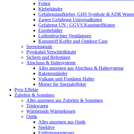
Folien
Klebebänder
Gefahrgutaufkleber, GHS Symbole & ADR Warnsch
Zarges Gefahrgut Universalkisten
Gefahrgut UN / GGVS Kunststoffkisten
Eurobehälter
Luftentfeuchter Ventilatoren
Kunststoff Koffer und Outdoor Case
Seenotsignale
Pyrokabel Verschleißdraht
Sichern und Befestigen
Abschuss & Haltesysteme
Alles anzeigen aus Abschuss & Haltesysteme
Raketenständer
Vulkane und Fontänen Halter
Mörser für Spezialeffekte
Pyro Effekte
Zubehör & Sonstiges
Alles anzeigen aus Zubehör & Sonstiges
Trinkwaren
Wärmepads Wärmekissen
Optik
Alles anzeigen aus Optik
Spektive
Entfernungsmesser