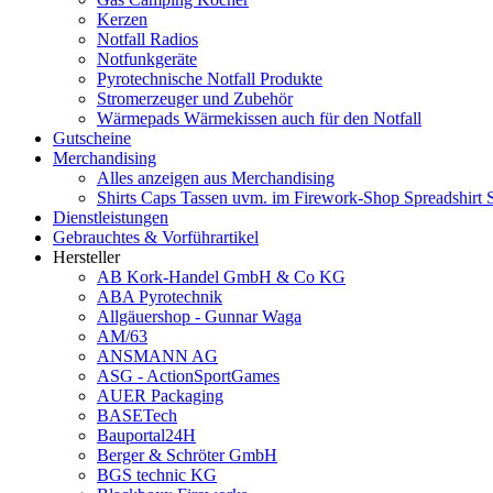
Kerzen
Notfall Radios
Notfunkgeräte
Pyrotechnische Notfall Produkte
Stromerzeuger und Zubehör
Wärmepads Wärmekissen auch für den Notfall
Gutscheine
Merchandising
Alles anzeigen aus Merchandising
Shirts Caps Tassen uvm. im Firework-Shop Spreadshirt 
Dienstleistungen
Gebrauchtes & Vorführartikel
Hersteller
AB Kork-Handel GmbH & Co KG
ABA Pyrotechnik
Allgäuershop - Gunnar Waga
AM/63
ANSMANN AG
ASG - ActionSportGames
AUER Packaging
BASETech
Bauportal24H
Berger & Schröter GmbH
BGS technic KG