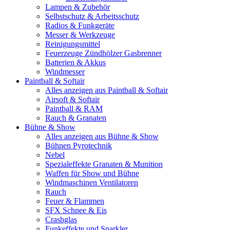
Lampen & Zubehör
Selbstschutz & Arbeitsschutz
Radios & Funkgeräte
Messer & Werkzeuge
Reinigungsmittel
Feuerzeuge Zündhölzer Gasbrenner
Batterien & Akkus
Windmesser
Paintball & Softair
Alles anzeigen aus Paintball & Softair
Airsoft & Softair
Paintball & RAM
Rauch & Granaten
Bühne & Show
Alles anzeigen aus Bühne & Show
Bühnen Pyrotechnik
Nebel
Spezialeffekte Granaten & Munition
Waffen für Show und Bühne
Windmaschinen Ventilatoren
Rauch
Feuer & Flammen
SFX Schnee & Eis
Crashglas
Funkeffekte und Sparkler