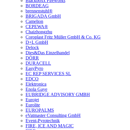
Blackboxx Fireworks
BORDEAG
brennenstuhl®
BRIGADA GmbH
Camelion
CEPEWA®
Chaizhongzhu
Coroplast Fritz Müller GmbH & Co. KG
D+L GmbH
Delock
Dies&Das Einzelhandel
DÖRR
DURACELL
EasyPyro
EC REP SERVICES SL
EDCO
Elektronica
Enola Gaye
EUBRIDGE ADVISORY GMBH
Eurojet
Eurolite
EUROPALMS
eVatmaster Consulting GmbH
Event-Pyrotechnik
FIRE, ICE AND MAGIC