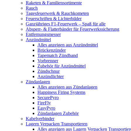
Raketen & Familiensortimente
Rauch
Tagesfeuerwerk & Rauchkometen
Feuerschriften & Lichterbilder
Ganzjähriges F1-Feuerwerk – Spaß für alle
Absperr- & Flatterbänder für Feuerwerkssicherung
Entfernungsmesser
Anzündmittel
Alles anzeigen aus Anzündmittel
Brückenzünder
Tapematch Zündband
Vorbrenner
Zubehör für Anzündmittel
Zündschnur
Anzündlichter
Zündanlagen
Alles anzeigen aus Zündanlagen
Happiness Firing Systems
SecurePyro
FireFly
EasyPyro
Zündanlagen Zubehör
Kabelverbinder
Lagern Verpacken Transportieren
Alles anzeigen aus Lagern Verpacken Transportier