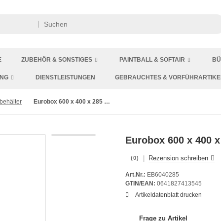
E
ZUBEHÖR & SONSTIGES
PAINTBALL & SOFTAIR
BÜ
ING
DIENSTLEISTUNGEN
GEBRAUCHTES & VORFÜHRARTIKE
behälter
Eurobox 600 x 400 x 285 mm mit Scharnierdeckel
Eurobox 600 x 400 
|
Rezension schreiben
(0)
Art.Nr.:
EB6040285
GTIN/EAN:
0641827413545
Artikeldatenblatt drucken
Frage zu Artikel