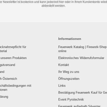
er Newsletter ist kostenlos und kann jederzeit hier oder in Ihrem Kundenkonto wied
abbestellt werden.
Informationen
cknahmepflicht für
Feuerwerk Katalog | Firework-Shop 
erial
online
u unseren Produkten
Elektronisches Widerrufsformular
rgutversand
Kontakt
and
Ihr Weg zu uns
h Österreich
Öffnungszeiten
chäftsbedingungen mit
Links
ionen
Bestätigung Feuerwerk Kauf für G
lärung
Event Pyrotechnik
Feuerwerk außerhalb Silvester