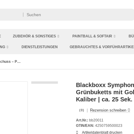
E
ZUBEHÖR & SONSTIGES
PAINTBALL & SOFTAIR
BÜ
ING
DIENSTLEISTUNGEN
GEBRAUCHTES & VORFÜHRARTIKE
Symphonie 15 Schuss – Purpur- & Grünbuketts mit Goldstaubblinkern | 20 mm | ca. 25 Sek. | Blackboxx
Blackboxx Symphoni
Grünbuketts mit Go
Kaliber | ca. 25 Sek
|
Rezension schreiben
(0)
Art.Nr.:
bb20011
GTIN/EAN:
4250759500023
Artikeldatenblatt drucken