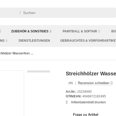
E
ZUBEHÖR & SONSTIGES
PAINTBALL & SOFTAIR
BÜ
ING
DIENSTLEISTUNGEN
GEBRAUCHTES & VORFÜHRARTIKE
Streichhölzer Wasserfest 4er-Pack/Blister MIL-TEC
Streichhölzer Wasse
|
Rezension schreiben
(0)
Art.Nr.:
15234000
GTIN/EAN:
4046872182495
Artikeldatenblatt drucken
Frage zu Artikel