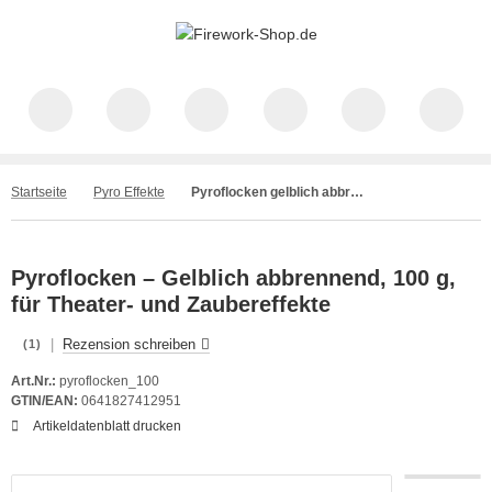
Startseite
Pyro Effekte
Pyroflocken gelblich abbrennend, 100 g | Professionelle Effekte
Pyroflocken – Gelblich abbrennend, 100 g,
für Theater- und Zaubereffekte
|
Rezension schreiben
(1)
Art.Nr.:
pyroflocken_100
GTIN/EAN:
0641827412951
Artikeldatenblatt drucken