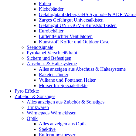
Folien
Klebebänder
Gefahrgutaufkleber, GHS Symbole & ADR Warnsch
Zarges Gefahrgut Universalkisten
Gefahrgut UN / GGVS Kunststoffkisten
Eurobehälter
Luftentfeuchter Ventilatoren
Kunststoff Koffer und Outdoor Case
Seenotsignale
Pyrokabel Verschleißdraht
Sichern und Befestigen
Abschuss & Haltesysteme
Alles anzeigen aus Abschuss & Haltesysteme
Raketenständer
Vulkane und Fontänen Halter
Mörser für Spezialeffekte
Pyro Effekte
Zubehör & Sonstiges
Alles anzeigen aus Zubehör & Sonstiges
Trinkwaren
Wärmepads Wärmekissen
Optik
Alles anzeigen aus Optik
Spektive
Entfernungsmesser