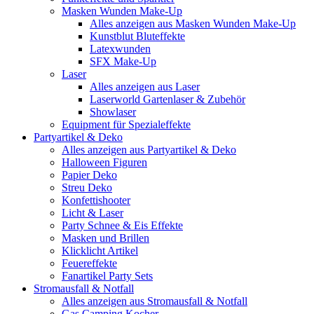
Masken Wunden Make-Up
Alles anzeigen aus Masken Wunden Make-Up
Kunstblut Bluteffekte
Latexwunden
SFX Make-Up
Laser
Alles anzeigen aus Laser
Laserworld Gartenlaser & Zubehör
Showlaser
Equipment für Spezialeffekte
Partyartikel & Deko
Alles anzeigen aus Partyartikel & Deko
Halloween Figuren
Papier Deko
Streu Deko
Konfettishooter
Licht & Laser
Party Schnee & Eis Effekte
Masken und Brillen
Klicklicht Artikel
Feuereffekte
Fanartikel Party Sets
Stromausfall & Notfall
Alles anzeigen aus Stromausfall & Notfall
Gas Camping Kocher