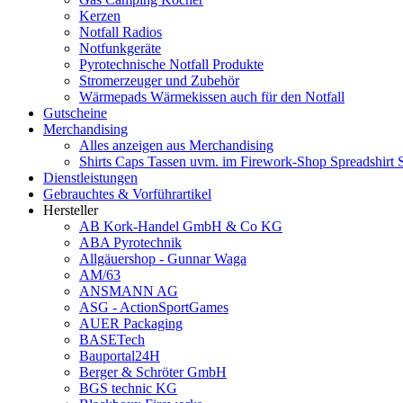
Kerzen
Notfall Radios
Notfunkgeräte
Pyrotechnische Notfall Produkte
Stromerzeuger und Zubehör
Wärmepads Wärmekissen auch für den Notfall
Gutscheine
Merchandising
Alles anzeigen aus Merchandising
Shirts Caps Tassen uvm. im Firework-Shop Spreadshirt 
Dienstleistungen
Gebrauchtes & Vorführartikel
Hersteller
AB Kork-Handel GmbH & Co KG
ABA Pyrotechnik
Allgäuershop - Gunnar Waga
AM/63
ANSMANN AG
ASG - ActionSportGames
AUER Packaging
BASETech
Bauportal24H
Berger & Schröter GmbH
BGS technic KG