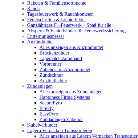
Raketen & Familiensortimente
Rauch
Tagesfeuerwerk & Rauchkometen
Feuerschriften & Lichterbilder
Ganzjähriges F1-Feuerwerk – Spaß für alle
Absperr- & Flatterbänder für Feuerwerkssicherung
Entfernungsmesser
Anzündmittel
Alles anzeigen aus Anzündmittel
Brückenzünder
Tapematch Zündband
Vorbrenner
Zubehör für Anzündmittel
Zündschnur
Anzündlichter
Zündanlagen
Alles anzeigen aus Zündanlagen
Happiness Firing Systems
SecurePyro
FireFly
EasyPyro
Zündanlagen Zubehör
Kabelverbinder
Lagern Verpacken Transportieren
Alles anzeigen aus Lagern Verpacken Transportier