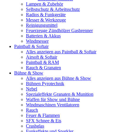
Lampen & Zubehör
Selbstschutz & Arbeitsschutz
Radios & Funkgeräte
Messer & Werkzeuge
Reinigungsmittel
Feuerzeuge Zündhölzer Gasbrenner
Batterien & Akkus
Windmesser
Paintball & Softair
Alles anzeigen aus Paintball & Softair
Airsoft & Softair
Paintball & RAM
Rauch & Granaten
Bühne & Show
Alles anzeigen aus Bühne & Show
Bühnen Pyrotechnik
Nebel
Spezialeffekte Granaten & Munition
Waffen für Show und Bühne
Windmaschinen Ventilatoren
Rauch
Feuer & Flammen
SFX Schnee & Eis
Crashglas
Funkeffekte und Sparkler