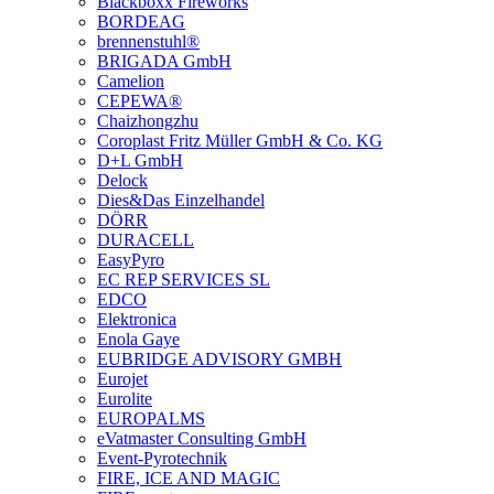
Blackboxx Fireworks
BORDEAG
brennenstuhl®
BRIGADA GmbH
Camelion
CEPEWA®
Chaizhongzhu
Coroplast Fritz Müller GmbH & Co. KG
D+L GmbH
Delock
Dies&Das Einzelhandel
DÖRR
DURACELL
EasyPyro
EC REP SERVICES SL
EDCO
Elektronica
Enola Gaye
EUBRIDGE ADVISORY GMBH
Eurojet
Eurolite
EUROPALMS
eVatmaster Consulting GmbH
Event-Pyrotechnik
FIRE, ICE AND MAGIC