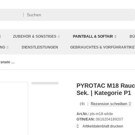
E
ZUBEHÖR & SONSTIGES
PAINTBALL & SOFTAIR
BÜ
ING
DIENSTLEISTUNGEN
GEBRAUCHTES & VORFÜHRARTIKE
M18 Rauch Handgranate mit Kipphebel | Weißer Rauch | 60 Sek. | PYROTAC
PYROTAC M18 Rauch 
Sek. | Kategorie P1
|
Rezension schreiben
(0)
Art.Nr.:
pts-m18-white
GTIN/EAN:
0616204189207
Artikeldatenblatt drucken