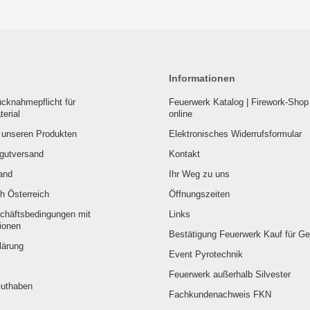
Informationen
cknahmepflicht für
Feuerwerk Katalog | Firework-Shop 
erial
online
u unseren Produkten
Elektronisches Widerrufsformular
rgutversand
Kontakt
and
Ihr Weg zu uns
h Österreich
Öffnungszeiten
chäftsbedingungen mit
Links
ionen
Bestätigung Feuerwerk Kauf für G
lärung
Event Pyrotechnik
Feuerwerk außerhalb Silvester
Guthaben
Fachkundenachweis FKN