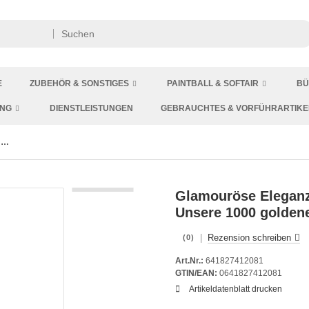
E
ZUBEHÖR & SONSTIGES
PAINTBALL & SOFTAIR
BÜ
ING
DIENSTLEISTUNGEN
GEBRAUCHTES & VORFÜHRARTIKE
Künstliche Rosenblätter Gold 1000 Stk.
Glamouröse Eleganz 
Unsere 1000 goldene
|
Rezension schreiben
(0)
Art.Nr.:
641827412081
GTIN/EAN:
0641827412081
Artikeldatenblatt drucken