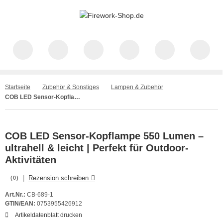
Startseite
Zubehör & Sonstiges
Lampen & Zubehör
COB LED Sensor-Kopflampe 550 Lumen – Weitwinkellicht & Bewegungssensor | Outdoor Gear
COB LED Sensor-Kopflampe 550 Lumen –
ultrahell & leicht | Perfekt für Outdoor-
Aktivitäten
|
Rezension schreiben
(0)
Art.Nr.:
CB-689-1
GTIN/EAN:
0753955426912
Artikeldatenblatt drucken