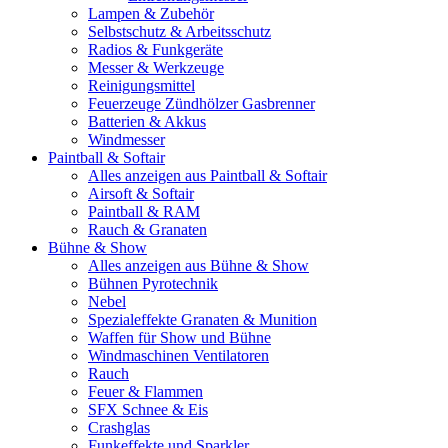
Lampen & Zubehör
Selbstschutz & Arbeitsschutz
Radios & Funkgeräte
Messer & Werkzeuge
Reinigungsmittel
Feuerzeuge Zündhölzer Gasbrenner
Batterien & Akkus
Windmesser
Paintball & Softair
Alles anzeigen aus Paintball & Softair
Airsoft & Softair
Paintball & RAM
Rauch & Granaten
Bühne & Show
Alles anzeigen aus Bühne & Show
Bühnen Pyrotechnik
Nebel
Spezialeffekte Granaten & Munition
Waffen für Show und Bühne
Windmaschinen Ventilatoren
Rauch
Feuer & Flammen
SFX Schnee & Eis
Crashglas
Funkeffekte und Sparkler