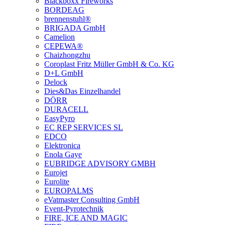
Blackboxx Fireworks
BORDEAG
brennenstuhl®
BRIGADA GmbH
Camelion
CEPEWA®
Chaizhongzhu
Coroplast Fritz Müller GmbH & Co. KG
D+L GmbH
Delock
Dies&Das Einzelhandel
DÖRR
DURACELL
EasyPyro
EC REP SERVICES SL
EDCO
Elektronica
Enola Gaye
EUBRIDGE ADVISORY GMBH
Eurojet
Eurolite
EUROPALMS
eVatmaster Consulting GmbH
Event-Pyrotechnik
FIRE, ICE AND MAGIC