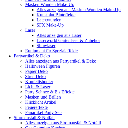
Masken Wunden Make-Up
Alles anzeigen aus Masken Wunden Make-Up
Kunstblut Bluteffekte
Latexwunden
SFX Make-Up
Laser
Alles anzeigen aus Laser
Laserworld Gartenlaser & Zubehör
Showlaser
Equipment für Spezialeffekte
Partyartikel & Deko
Alles anzeigen aus Partyartikel & Deko
Halloween Figuren
Papier Deko
Streu Deko
Konfettishooter
Licht & Laser
Party Schnee & Eis Effekte
Masken und Brillen
Klicklicht Artikel
Feuereffekte
Fanartikel Party Sets
Stromausfall & Notfall
Alles anzeigen aus Stromausfall & Notfall
Gas Camping Kocher