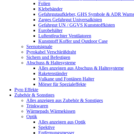
Folien
Klebebänder
Gefahrgutaufkleber, GHS Symbole & ADR Warnsch
Zarges Gefahrgut Universalkisten
Gefahrgut UN / GGVS Kunststoffkisten
Eurobehälter
Luftentfeuchter Ventilatoren
Kunststoff Koffer und Outdoor Case
Seenotsignale
Pyrokabel Verschleißdraht
Sichern und Befestigen
Abschuss & Haltesysteme
Alles anzeigen aus Abschuss & Haltesysteme
Raketenständer
Vulkane und Fontänen Halter
Mörser für Spezialeffekte
Pyro Effekte
Zubehör & Sonstiges
Alles anzeigen aus Zubehör & Sonstiges
Trinkwaren
Wärmepads Wärmekissen
Optik
Alles anzeigen aus Optik
Spektive
Entfernungsmesser