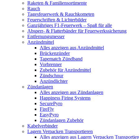
Raketen & Familiensortimente
Rauch
Tagesfeuerwerk & Rauchkometen
Feuerschriften & Lichterbilder
Ganzjähriges F1-Feuerwerk – Spaß für alle
Absperr- & Flatterbänder für Feuerwerkssicherung
Entfernungsmesser
Anzündmittel
Alles anzeigen aus Anzündmittel
Brückenzünder
Tapematch Zündband
Vorbrenner
Zubehör für Anzündmittel
Zündschnur
Anzündlichter
Zündanlagen
Alles anzeigen aus Zündanlagen
Happiness Firing Systems
SecurePyro
FireFly
EasyPyro
Zündanlagen Zubehör
Kabelverbinder
Lagern Verpacken Transportieren
Alles anzeigen aus Lagern Verpacken Transportier